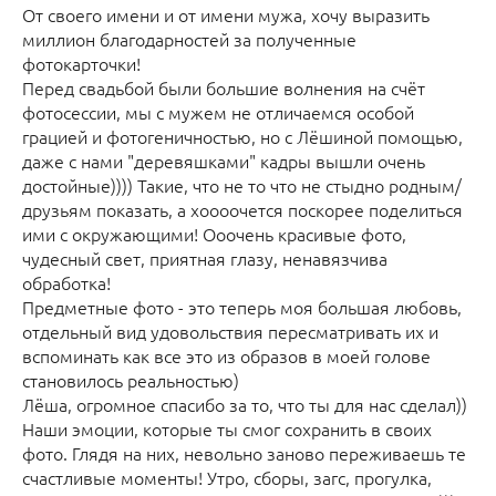
От своего имени и от имени мужа, хочу выразить
миллион благодарностей за полученные
фотокарточки!
Перед свадьбой были большие волнения на счёт
фотосессии, мы с мужем не отличаемся особой
грацией и фотогеничностью, но с Лёшиной помощью,
даже с нами "деревяшками" кадры вышли очень
достойные)))) Такие, что не то что не стыдно родным/
друзьям показать, а хоооочется поскорее поделиться
ими с окружающими! Ооочень красивые фото,
чудесный свет, приятная глазу, ненавязчива
обработка!
Предметные фото - это теперь моя большая любовь,
отдельный вид удовольствия пересматривать их и
вспоминать как все это из образов в моей голове
становилось реальностью)
Лёша, огромное спасибо за то, что ты для нас сделал))
Наши эмоции, которые ты смог сохранить в своих
фото. Глядя на них, невольно заново переживаешь те
счастливые моменты! Утро, сборы, загс, прогулка,