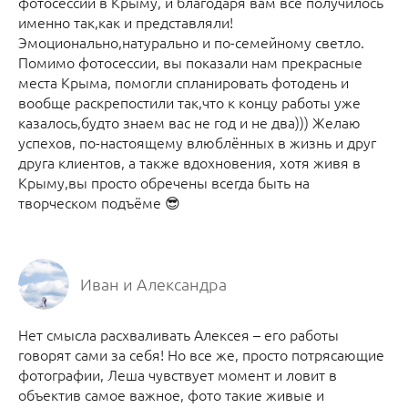
фотосессии в Крыму, и благодаря вам все получилось
именно так,как и представляли!
Эмоционально,натурально и по-семейному светло.
Помимо фотосессии, вы показали нам прекрасные
места Крыма, помогли спланировать фотодень и
вообще раскрепостили так,что к концу работы уже
казалось,будто знаем вас не год и не два))) Желаю
успехов, по-настоящему влюблённых в жизнь и друг
друга клиентов, а также вдохновения, хотя живя в
Крыму,вы просто обречены всегда быть на
творческом подъёме 😎
Иван и Александра
Нет смысла расхваливать Алексея – его работы
говорят сами за себя! Но все же, просто потрясающие
фотографии, Леша чувствует момент и ловит в
объектив самое важное, фото такие живые и