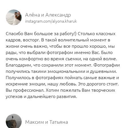
Алёна и Александр
instagram.com/alyona.kharuk
Cпасибо Вам большое за работу!) Столько классных
кадров, восторг. В такой волнительный момент в
жизни очень важно, чтобы все прошло хорошо, мы
рады, что выбрали фотографом именно Вас. Было
очень комфортно во время съемки, на одной волне.
Благодарим, что сохранили этот момент. Фотографии
получились такими эмоциональными и душевными.
Получилось в фотографиях поймать самые важные и
искренние эмоции, нашу любовь. Это дорогого стоит.
Вы профессионал. Хотим пожелать Вам творческих
успехов и дальнейшего развития.
Максим и Татьяна