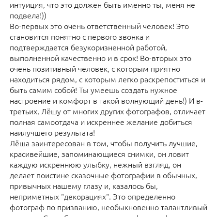
интуиция, что это должен быть именно ты, меня не
подвела!))
Во-первых это очень ответственный человек! Это
становится понятно с первого звонка и
подтверждается безукоризненной работой,
выполненной качественно и в срок! Во-вторых это
очень позитивный человек, с которым приятно
находиться рядом, с которым легко раскрепоститься и
быть самим собой! Ты умеешь создать нужное
настроение и комфорт в такой волнующий день!) И в-
третьих, Лёшу от многих других фотографов, отличает
полная самоотдача и искреннее желание добиться
наилучшего результата!
Лёша заинтересован в том, чтобы получить лучшие,
красивейшие, запоминающиеся снимки, он ловит
каждую искреннюю улыбку, нежный взгляд, он
делает поистине сказочные фотографии в обычных,
привычных нашему глазу и, казалось бы,
неприметных "декорациях". Это определенно
фотограф по призванию, необыкновенно талантливый