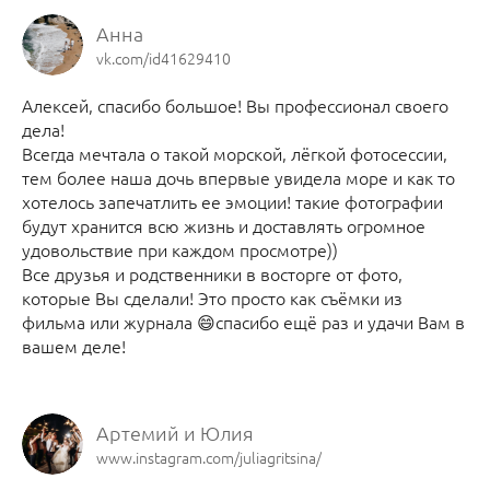
Анна
vk.com/id41629410
Алексей, спасибо большое! Вы профессионал своего
дела!
Всегда мечтала о такой морской, лёгкой фотосессии,
тем более наша дочь впервые увидела море и как то
хотелось запечатлить ее эмоции! такие фотографии
будут хранится всю жизнь и доставлять огромное
удовольствие при каждом просмотре))
Все друзья и родственники в восторге от фото,
которые Вы сделали! Это просто как съёмки из
фильма или журнала 😄спасибо ещё раз и удачи Вам в
вашем деле!
Артемий и Юлия
www.instagram.com/juliagritsina/