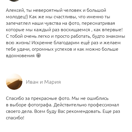
Алексей, ты невероятный человек и большой
молодец!) Как же мы счастливы, что именно ты
запечатлел наши чувства на фото, пересматривая
которые мы каждый раз восхищаемся , как впервые!
С тобой очень легко и просто работать, будто знакомы
всю жизнь! Искренне благодарим ещё раз и желаем
тебе удачи, огромных успехов и как можно больше
вдохновения 🤩
Иван и Мария
Спасибо за прекрасные фото. Мы не ошиблись
в выборе фотографа. Действительно профессионал
своего дела. Всем буду Вас рекомендовать. Еще раз
спасибо!