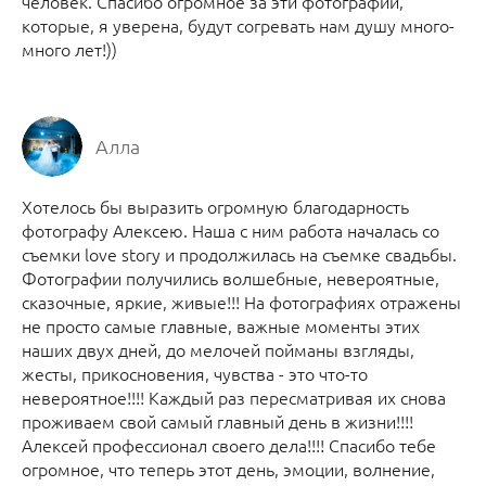
человек. Спасибо огромное за эти фотографии,
которые, я уверена, будут согревать нам душу много-
много лет!))
Алла
Хотелось бы выразить огромную благодарность
фотографу Алексею. Наша с ним работа началась со
съемки love story и продолжилась на съемке свадьбы.
Фотографии получились волшебные, невероятные,
сказочные, яркие, живые!!! На фотографиях отражены
не просто самые главные, важные моменты этих
наших двух дней, до мелочей пойманы взгляды,
жесты, прикосновения, чувства - это что-то
невероятное!!!! Каждый раз пересматривая их снова
проживаем свой самый главный день в жизни!!!!
Алексей профессионал своего дела!!!! Спасибо тебе
огромное, что теперь этот день, эмоции, волнение,