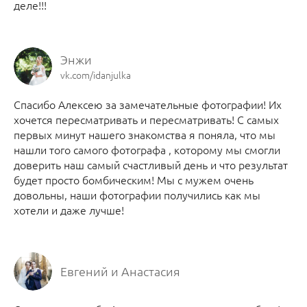
деле!!!
Энжи
vk.com/idanjulka
Спасибо Алексею за замечательные фотографии! Их
хочется пересматривать и пересматривать! С самых
первых минут нашего знакомства я поняла, что мы
нашли того самого фотографа , которому мы смогли
доверить наш самый счастливый день и что результат
будет просто бомбическим! Мы с мужем очень
довольны, наши фотографии получились как мы
хотели и даже лучше!
Евгений и Анастасия