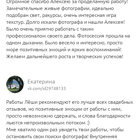
Огромное спасибо Алексею за проделанную работу!
Замечательные живые фотографии, идеально
подобран свет, ракурсы, очень интересная игра
текстур. Долго искали фотографа и нашли Алексея!
Было очень приятно работать с таким
профессионалом своего дела. Фотосессия прошла на
одном дыхании. Было весело и интересно, просто
море позитивных эмоций и ярких воспоминаний!
Желаем дальнейшего роста и творческих успехов!
Екатерина
vk.com/id29748133
Работы Лёши рекомендуют его лучше всех свадебных
отзывов, но позитивные эмоции от работы с ним,
просто невозможно сдержать, и слова благодарности
льются непроизвольным потоком :)
Мне хватило один раз увидеть твои работы, чтобы
остановить свои поиски фотографа! Внутренняя