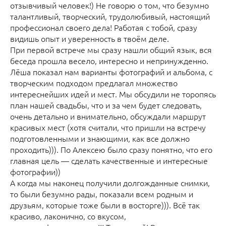
отзывчивый человек!) Не говорю о том, что безумно
талантливый, творческий, трудолюбивый, настоящий
профессионал своего дела! Работая с тобой, сразу
видишь опыт и уверенность в твоём деле.
При первой встрече мы сразу нашли общий язык, вся
беседа прошла весело, интересно и непринужденно.
Лёша показал нам варианты фотографий и альбома, с
творческим подходом предлагал множество
интереснейших идей и мест. Мы обсудили не торопясь
план нашей свадьбы, что и за чем будет следовать,
очень детально и внимательно, обсуждали маршрут
красивых мест (хотя считали, что пришли на встречу
подготовленными и знающими, как все должно
проходить))). По Алексею было сразу понятно, что его
главная цель — сделать качественные и интересные
фотографии))
А когда мы наконец получили долгожданные снимки,
то были безумно рады, показали всем родным и
друзьям, которые тоже были в восторге))). Всё так
красиво, лаконично, со вкусом,