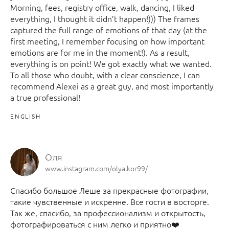
Morning, fees, registry office, walk, dancing, I liked
everything, I thought it didn’t happen!))) The frames
captured the full range of emotions of that day (at the
first meeting, I remember focusing on how important
emotions are for me in the moment!). As a result,
everything is on point! We got exactly what we wanted.
To all those who doubt, with a clear conscience, I can
recommend Alexei as a great guy, and most importantly
a true professional!
ENGLISH
Оля
www.instagram.com/olya.kor99/
Спасибо большое Леше за прекрасные фотографии,
такие чувственные и искренне. Все гости в восторге.
Так же, спасибо, за профессионализм и открытость,
фотографироваться с ним легко и приятно❤️