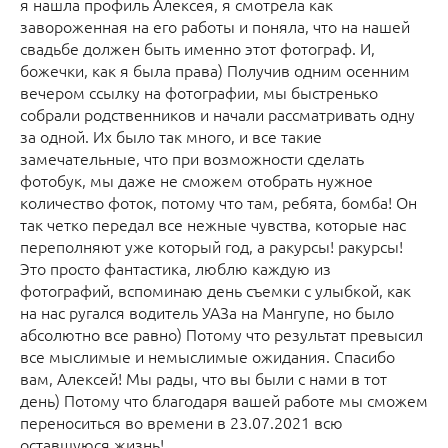
я нашла профиль Алексея, я смотрела как
завороженная на его работы и поняла, что на нашей
свадьбе должен быть именно этот фотограф. И,
божечки, как я была права) Получив одним осенним
вечером ссылку на фотографии, мы быстренько
собрали родственников и начали рассматривать одну
за одной. Их было так много, и все такие
замечательные, что при возможности сделать
фотобук, мы даже не сможем отобрать нужное
количество фоток, потому что там, ребята, бомба! Он
так четко передал все нежные чувства, которые нас
переполняют уже который год, а ракурсы! ракурсы!
Это просто фантастика, люблю каждую из
фотографий, вспоминаю день съемки с улыбкой, как
на нас ругался водитель УАЗа на Мангупе, но было
абсолютно все равно) Потому что результат превысил
все мыслимые и немыслимые ожидания. Спасибо
вам, Алексей! Мы рады, что вы были с нами в тот
день) Потому что благодаря вашей работе мы сможем
переноситься во времени в 23.07.2021 всю
оставшуюся жизнь!