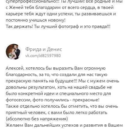
суперпрофессионально!!! Ты лучший! Все родные и мы
с Женей тебя благодарим от всего сердца, в твоей
карьере тебя ждут одни успехи, ты развиваешься и
постоянно учишься новому!
Так держать! Ты лучший фотограф и это правда!!!
Фрида и Денис
vk.com/id82597980
Алексей, хотелось бы выразить Вам огромную
благодарность, за то, что создали для нас такую
прекрасную память на будущее!!! Мы с мужем очень
довольны результатом, хоть на нашей свадьбе не
было конкретной идеи и специального место для
фотосессии, фото получились - прекрасные!
Также отдельно хотелось бы отметить, что вы очень
приятный человек, с вами было легко работать
(абсолютно без напряжения)
Желаем Вам дальнейших успехов и развития в Вашем