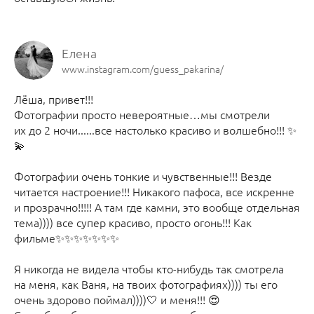
Елена
www.instagram.com/guess_pakarina/
Лёша, привет!!!
Фотографии просто невероятные…мы смотрели
их до 2 ночи......все настолько красиво и волшебно!!! ✨
💫
Фотографии очень тонкие и чувственные!!! Везде
читается настроение!!! Никакого пафоса, все искренне
и прозрачно!!!!! А там где камни, это вообще отдельная
тема)))) все супер красиво, просто огонь!!! Как
фильме✨✨✨✨✨✨✨
Я никогда не видела чтобы кто-нибудь так смотрела
на меня, как Ваня, на твоих фотографиях)))) ты его
очень здорово поймал))))🤍 и меня!!! 😍