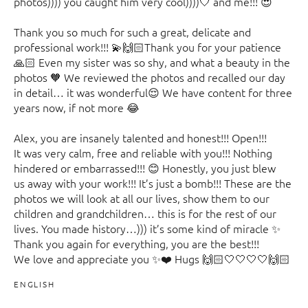
photos)))) you caught him very cool))))🤍 and me!!! 😍
Thank you so much for such a great, delicate and
professional work!!! 💫🙌🏻Thank you for your patience
🙏🏻 Even my sister was so shy, and what a beauty in the
photos 🧡 We reviewed the photos and recalled our day
in detail… it was wonderful😌 We have content for three
years now, if not more 😂
Alex, you are insanely talented and honest!!! Open!!!
It was very calm, free and reliable with you!!! Nothing
hindered or embarrassed!!! 😊 Honestly, you just blew
us away with your work!!! It’s just a bomb!!! These are the
photos we will look at all our lives, show them to our
children and grandchildren… this is for the rest of our
lives. You made history…))) it’s some kind of miracle ✨
Thank you again for everything, you are the best!!!
We love and appreciate you ✨❤️ Hugs 🙌🏻🤍🤍🤍🤍🙌🏻
ENGLISH