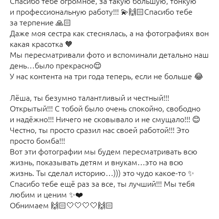
Спасибо тебе огромное, за такую большую, тонкую
и профессиональную работу!!! 💫🙌🏻Спасибо тебе
за терпение 🙏🏻
Даже моя сестра как стеснялась, а на фотографиях вон
какая красотка 🧡
Мы пересматривали фото и вспоминали детально наш
день…было прекрасно😌
У нас контента на три года теперь, если не больше 😂
Лёша, ты безумно талантливый и честный!!!
Открытый!!! С тобой было очень спокойно, свободно
и надёжно!!! Ничего не сковывало и не смущало!!! 😊
Честно, ты просто сразил нас своей работой!!! Это
просто бомба!!!
Вот эти фотографии мы будем пересматривать всю
жизнь, показывать детям и внукам…это на всю
жизнь. Ты сделал историю…))) это чудо какое-то ✨
Спасибо тебе ещё раз за все, ты лучший!!! Мы тебя
любим и ценим ✨❤️
Обнимаем 🙌🏻🤍🤍🤍🤍🙌🏻