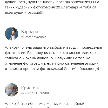
душевность, чувственность навсегда запечатлены на
таких чудесных фотографиях!!! Благодарим тебя от
всей души и сердца!!!!
Варвара
vk.com/idvarunia
Алексей, очень рады что выбрали вас для проведения
фотосессии! Все получилось так как мы хотели: ярко,
солнечно и очень душевно. Получили не только
отличные фотографии, но и положительные эмоции
от самого процесса фотосъемки! Спасибо большое)))
Кристина
vk.com/id1528900
Алексей,спасибо!!!! Мы мечтали о свадебной