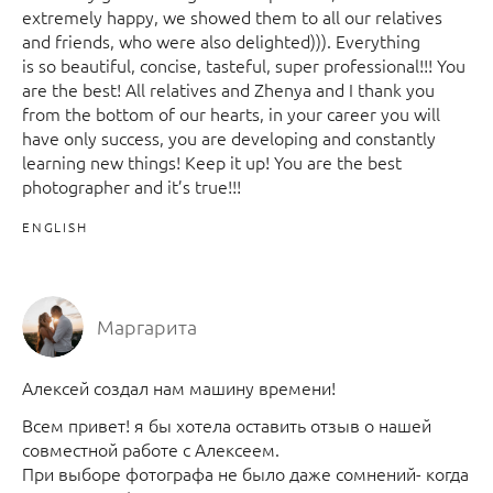
extremely happy, we showed them to all our relatives
and friends, who were also delighted))). Everything
is so beautiful, concise, tasteful, super professional!!! You
are the best! All relatives and Zhenya and I thank you
from the bottom of our hearts, in your career you will
have only success, you are developing and constantly
learning new things! Keep it up! You are the best
photographer and it’s true!!!
ENGLISH
Маргарита
Алексей создал нам машину времени!
Всем привет! я бы хотела оставить отзыв о нашей
совместной работе с Алексеем.
При выборе фотографа не было даже сомнений- когда