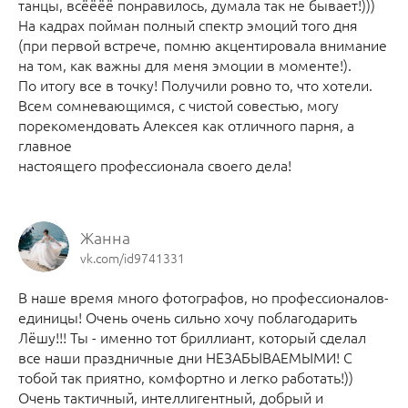
танцы, всёёёё понравилось, думала так не бывает!)))
На кадрах пойман полный спектр эмоций того дня
(при первой встрече, помню акцентировала внимание
на том, как важны для меня эмоции в моменте!).
По итогу все в точку! Получили ровно то, что хотели.
Всем сомневающимся, с чистой совестью, могу
порекомендовать Алексея как отличного парня, а
главное
настоящего профессионала своего дела!
Жанна
vk.com/id9741331
В наше время много фотографов, но профессионалов-
единицы! Очень очень сильно хочу поблагодарить
Лёшу!!! Ты - именно тот бриллиант, который сделал
все наши праздничные дни НЕЗАБЫВАЕМЫМИ! С
тобой так приятно, комфортно и легко работать!))
Очень тактичный, интеллигентный, добрый и